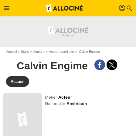
profil
menu
search
Accueil
Stars
Acteurs
Acteur américain
Calvin Engime
Calvin Engime
Accueil
Métier
Acteur
Nationalité
Américain