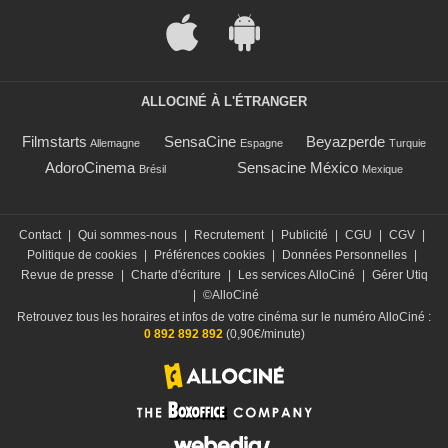
ALLOCINÉ À L'ÉTRANGER
Filmstarts
SensaCine
Beyazperde
Allemagne
Espagne
Turquie
AdoroCinema
Sensacine México
Brésil
Mexique
Contact
|
Qui sommes-nous
|
Recrutement
|
Publicité
|
CGU
|
CGV
|
Politique de cookies
|
Préférences cookies
|
Données Personnelles
|
Revue de presse
|
Charte d'écriture
|
Les services AlloCiné
|
Gérer Utiq
|
©AlloCiné
Retrouvez tous les horaires et infos de votre cinéma sur le numéro AlloCiné :
0 892 892 892
(0,90€/minute)