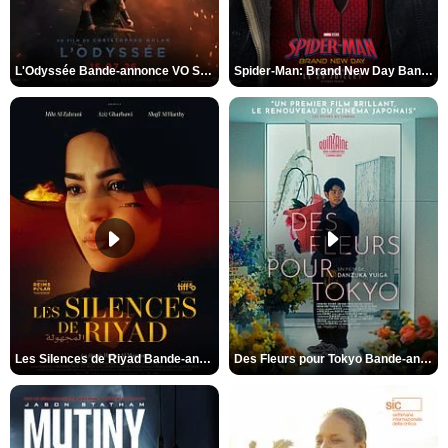
L'Odyssée Bande-annonce VO STFR
Spider-Man: Brand New Day Bande-annonce VO STFR
Les Silences de Riyad Bande-annonce VO STFR
Des Fleurs pour Tokyo Bande-annonce VO STFR