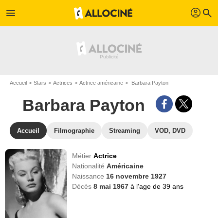
profil
menu
search
Accueil
Stars
Actrices
Actrice américaine
Barbara Payton
Barbara Payton
Accueil
Filmographie
Streaming
VOD, DVD
Métier
Actrice
Nationalité
Américaine
Naissance
16 novembre 1927
Décès
8 mai 1967
à l'age de 39 ans