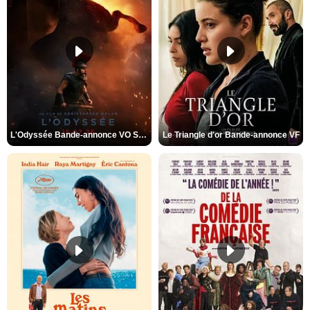
L'Odyssée Bande-annonce VO STFR
Le Triangle d'or Bande-annonce VF