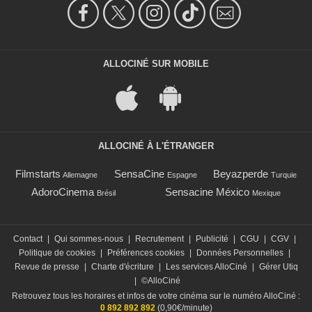
ALLOCINÉ SUR MOBILE
ALLOCINÉ À L'ÉTRANGER
Filmstarts
SensaCine
Beyazperde
Allemagne
Espagne
Turquie
AdoroCinema
Sensacine México
Brésil
Mexique
Contact
|
Qui sommes-nous
|
Recrutement
|
Publicité
|
CGU
|
CGV
|
Politique de cookies
|
Préférences cookies
|
Données Personnelles
|
Revue de presse
|
Charte d'écriture
|
Les services AlloCiné
|
Gérer Utiq
|
©AlloCiné
Retrouvez tous les horaires et infos de votre cinéma sur le numéro AlloCiné :
0 892 892 892
(0,90€/minute)