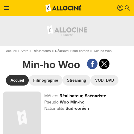
profil
menu
search
Accueil
Stars
Réalisateurs
Réalisateur sud-coréen
Min-ho Woo
Min-ho Woo
Accueil
Filmographie
Streaming
VOD, DVD
Métiers
Réalisateur,
Scénariste
Pseudo
Woo Min-ho
Nationalité
Sud-coréen