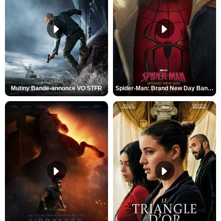
Mutiny Bande-annonce VO STFR
Spider-Man: Brand New Day Bande-annonce VO STFR