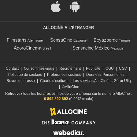
ALLOCINÉ À L'ÉTRANGER
Filmstarts
SensaCine
Beyazperde
Allemagne
Espagne
Turquie
AdoroCinema
Sensacine México
Brésil
Mexique
Contact
|
Qui sommes-nous
|
Recrutement
|
Publicité
|
CGU
|
CGV
|
Politique de cookies
|
Préférences cookies
|
Données Personnelles
|
Revue de presse
|
Charte d'écriture
|
Les services AlloCiné
|
Gérer Utiq
|
©AlloCiné
Retrouvez tous les horaires et infos de votre cinéma sur le numéro AlloCiné :
0 892 892 892
(0,90€/minute)