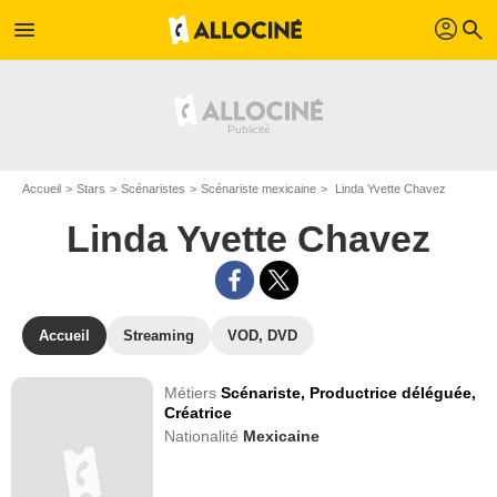
profil
menu
search
Accueil
Stars
Scénaristes
Scénariste mexicaine
Linda Yvette Chavez
Linda Yvette Chavez
Accueil
Streaming
VOD, DVD
Métiers
Scénariste,
Productrice déléguée,
Créatrice
Nationalité
Mexicaine