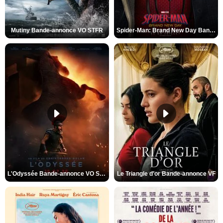
Mutiny Bande-annonce VO STFR
Spider-Man: Brand New Day Bande-annonce VO STFR
L'Odyssée Bande-annonce VO STFR
Le Triangle d'or Bande-annonce VF