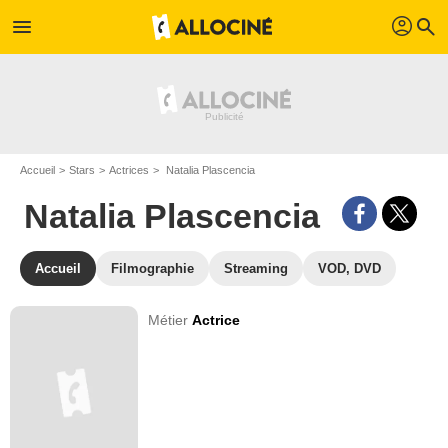
profil
menu
search
Accueil
Stars
Actrices
Natalia Plascencia
Natalia Plascencia
Accueil
Filmographie
Streaming
VOD, DVD
Métier
Actrice