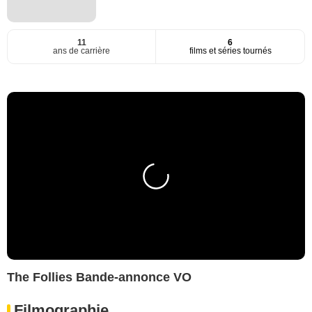
11
6
ans de carrière
films et séries tournés
The Follies Bande-annonce VO
Filmographie