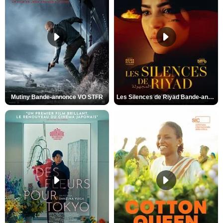
Mutiny Bande-annonce VO STFR
Les Silences de Riyad Bande-annonce VO STFR