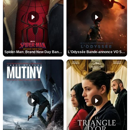
Spider-Man: Brand New Day Bande-annonce VO STFR
L'Odyssée Bande-annonce VO STFR