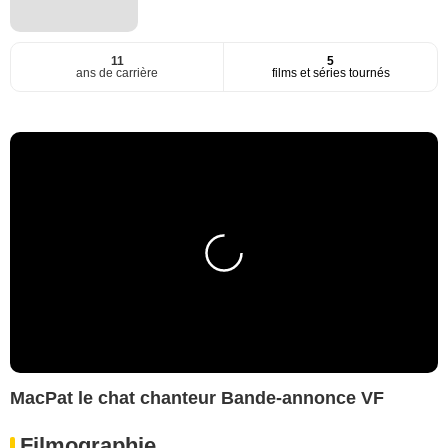
11
5
ans de carrière
films et séries tournés
MacPat le chat chanteur Bande-annonce VF
Filmographie