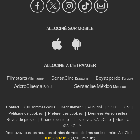
ALLOCINÉ SUR MOBILE
ALLOCINÉ À L'ÉTRANGER
Filmstarts
SensaCine
Beyazperde
Allemagne
Espagne
Turquie
AdoroCinema
Sensacine México
Brésil
Mexique
Contact
|
Qui sommes-nous
|
Recrutement
|
Publicité
|
CGU
|
CGV
|
Politique de cookies
|
Préférences cookies
|
Données Personnelles
|
Revue de presse
|
Charte d'écriture
|
Les services AlloCiné
|
Gérer Utiq
|
©AlloCiné
Retrouvez tous les horaires et infos de votre cinéma sur le numéro AlloCiné :
0 892 892 892
(0,90€/minute)