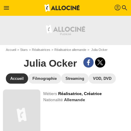
profil
menu
search
Accueil
Stars
Réalisatrices
Réalisatrice allemande
Julia Ocker
Julia Ocker
Accueil
Filmographie
Streaming
VOD, DVD
Métiers
Réalisatrice,
Créatrice
Nationalité
Allemande