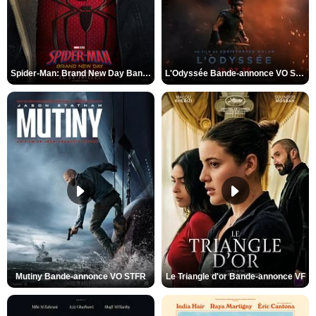
Spider-Man: Brand New Day Bande-annonce VO STFR
L'Odyssée Bande-annonce VO STFR
Mutiny Bande-annonce VO STFR
Le Triangle d'or Bande-annonce VF