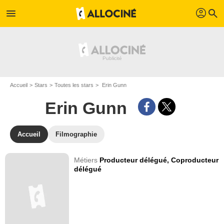
profil
menu
search
Accueil
Stars
Toutes les stars
Erin Gunn
Erin Gunn
Accueil
Filmographie
Métiers
Producteur délégué,
Coproducteur
délégué