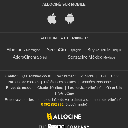
ALLOCINÉ SUR MOBILE
ALLOCINÉ À L'ÉTRANGER
Filmstarts
SensaCine
Beyazperde
Allemagne
Espagne
Turquie
AdoroCinema
Sensacine México
Brésil
Mexique
Contact
|
Qui sommes-nous
|
Recrutement
|
Publicité
|
CGU
|
CGV
|
Politique de cookies
|
Préférences cookies
|
Données Personnelles
|
Revue de presse
|
Charte d'écriture
|
Les services AlloCiné
|
Gérer Utiq
|
©AlloCiné
Retrouvez tous les horaires et infos de votre cinéma sur le numéro AlloCiné :
0 892 892 892
(0,90€/minute)