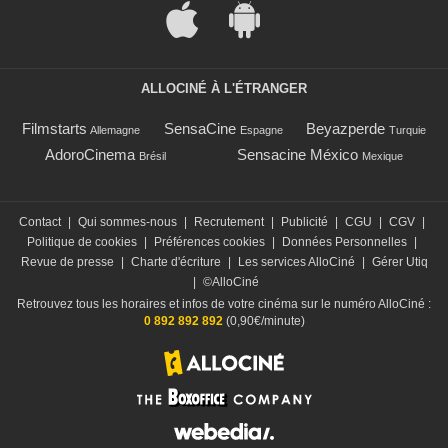
ALLOCINÉ À L'ÉTRANGER
Filmstarts
SensaCine
Beyazperde
Allemagne
Espagne
Turquie
AdoroCinema
Sensacine México
Brésil
Mexique
Contact
|
Qui sommes-nous
|
Recrutement
|
Publicité
|
CGU
|
CGV
|
Politique de cookies
|
Préférences cookies
|
Données Personnelles
|
Revue de presse
|
Charte d'écriture
|
Les services AlloCiné
|
Gérer Utiq
|
©AlloCiné
Retrouvez tous les horaires et infos de votre cinéma sur le numéro AlloCiné :
0 892 892 892
(0,90€/minute)