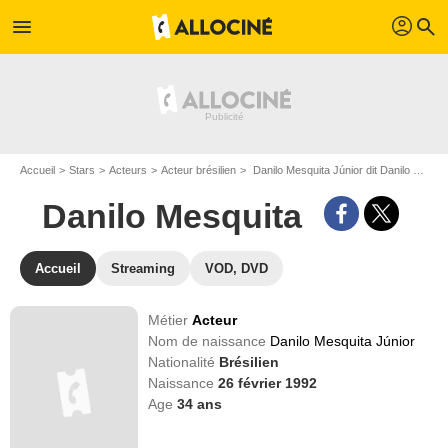
profil
menu
search
Accueil
Stars
Acteurs
Acteur brésilien
Danilo Mesquita Júnior dit Danilo Mesquita
Danilo Mesquita
Accueil
Streaming
VOD, DVD
Métier
Acteur
Nom de naissance
Danilo Mesquita Júnior
Nationalité
Brésilien
Naissance
26 février 1992
Age
34
ans