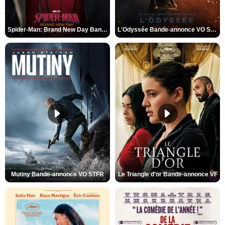
Spider-Man: Brand New Day Bande-annonce VO STFR
L'Odyssée Bande-annonce VO STFR
Mutiny Bande-annonce VO STFR
Le Triangle d'or Bande-annonce VF