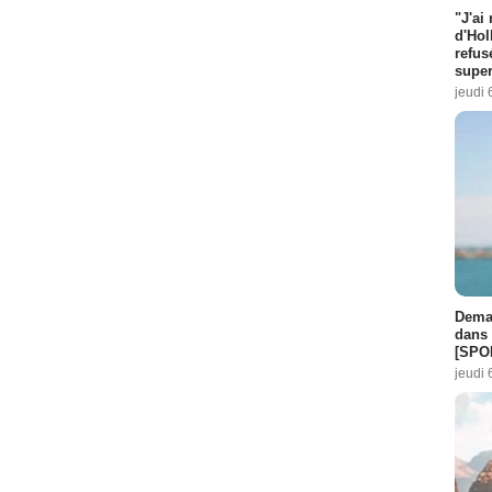
"J'ai
d'Hol
refus
super
jeudi 
Demai
dans 
[SPO
jeudi 