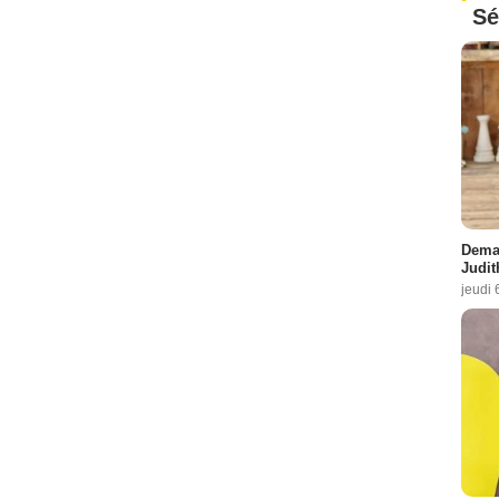
Sé
Demai
Judit
jeudi 