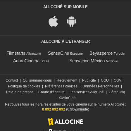
ALLOCINÉ SUR MOBILE
ALLOCINÉ À L'ÉTRANGER
Filmstarts
SensaCine
Beyazperde
Allemagne
Espagne
Turquie
AdoroCinema
Sensacine México
Brésil
Mexique
Contact
|
Qui sommes-nous
|
Recrutement
|
Publicité
|
CGU
|
CGV
|
Politique de cookies
|
Préférences cookies
|
Données Personnelles
|
Revue de presse
|
Charte d'écriture
|
Les services AlloCiné
|
Gérer Utiq
|
©AlloCiné
Retrouvez tous les horaires et infos de votre cinéma sur le numéro AlloCiné :
0 892 892 892
(0,90€/minute)