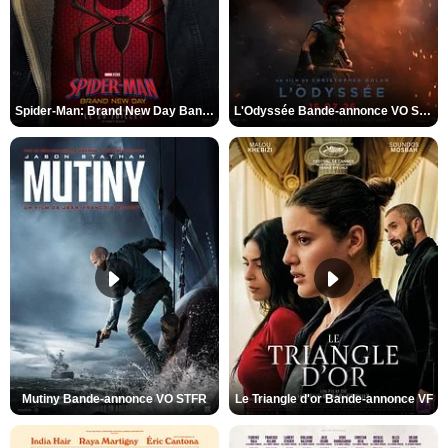
Spider-Man: Brand New Day Bande-annonce VO STFR
L'Odyssée Bande-annonce VO STFR
Mutiny Bande-annonce VO STFR
Le Triangle d'or Bande-annonce VF