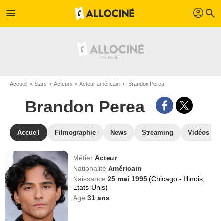
profil
menu
search
Accueil
Stars
Acteurs
Acteur américain
Brandon Perea
Brandon Perea
Accueil
Filmographie
News
Streaming
Vidéos
Métier
Acteur
Nationalité
Américain
Naissance
25 mai 1995
(Chicago - Illinois,
Etats-Unis)
Age
31
ans