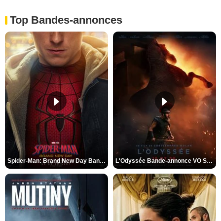
Top Bandes-annonces
Spider-Man: Brand New Day Bande-annonce VO STFR
L'Odyssée Bande-annonce VO STFR