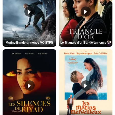
Mutiny Bande-annonce VO STFR
Le Triangle d'or Bande-annonce VF