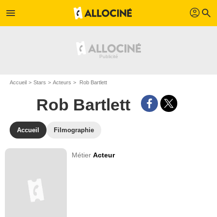
profil
menu
search
Accueil
Stars
Acteurs
Rob Bartlett
Rob Bartlett
Accueil
Filmographie
Métier
Acteur