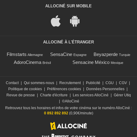
ALLOCINÉ SUR MOBILE
ALLOCINÉ À L'ÉTRANGER
Filmstarts
SensaCine
Beyazperde
Allemagne
Espagne
Turquie
AdoroCinema
Sensacine México
Brésil
Mexique
Contact
|
Qui sommes-nous
|
Recrutement
|
Publicité
|
CGU
|
CGV
|
Politique de cookies
|
Préférences cookies
|
Données Personnelles
|
Revue de presse
|
Charte d'écriture
|
Les services AlloCiné
|
Gérer Utiq
|
©AlloCiné
Retrouvez tous les horaires et infos de votre cinéma sur le numéro AlloCiné :
0 892 892 892
(0,90€/minute)