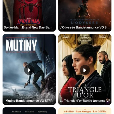
Spider-Man: Brand New Day Bande-annonce VO STFR
L'Odyssée Bande-annonce VO STFR
Mutiny Bande-annonce VO STFR
Le Triangle d'or Bande-annonce VF