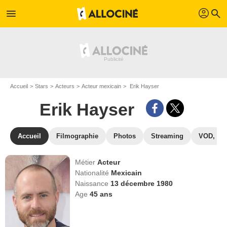
profil
menu
search
Accueil
Stars
Acteurs
Acteur mexicain
Erik Hayser
Erik Hayser
Accueil
Filmographie
Photos
Streaming
VOD, DV
Métier
Acteur
Nationalité
Mexicain
Naissance
13 décembre 1980
Age
45
ans