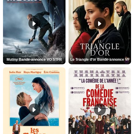
Mutiny Bande-annonce VO STFR
Le Triangle d'or Bande-annonce VF