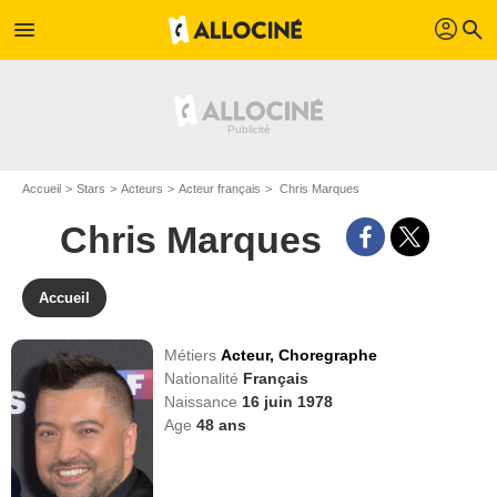
profil
menu
search
Accueil
Stars
Acteurs
Acteur français
Chris Marques
Chris Marques
Accueil
Métiers
Acteur,
Choregraphe
Nationalité
Français
Naissance
16 juin 1978
Age
48
ans