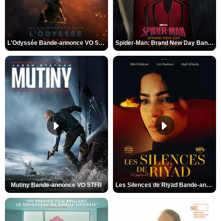
L'Odyssée Bande-annonce VO STFR
Spider-Man: Brand New Day Bande-annonce VO STFR
Mutiny Bande-annonce VO STFR
Les Silences de Riyad Bande-annonce VO STFR