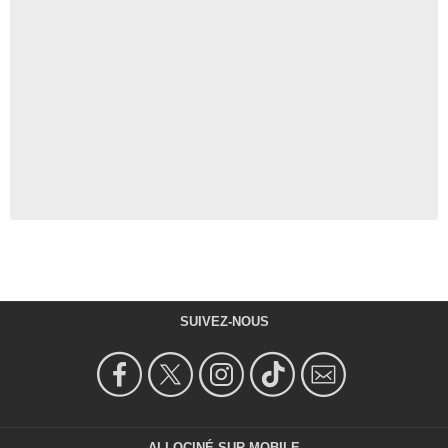
SUIVEZ-NOUS
ALLOCINÉ SUR MOBILE