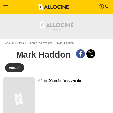
profil
menu
search
Accueil
Stars
D'après l'oeuvre des
Mark Haddon
Mark Haddon
Accueil
Métier
D'après l'oeuvre de