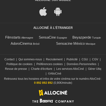
ALLOCINÉ À L'ÉTRANGER
Filmstarts
SensaCine
Beyazperde
Allemagne
Espagne
Turquie
AdoroCinema
Sensacine México
Brésil
Mexique
Contact
|
Qui sommes-nous
|
Recrutement
|
Publicité
|
CGU
|
CGV
|
Politique de cookies
|
Préférences cookies
|
Données Personnelles
|
Revue de presse
|
Charte d'écriture
|
Les services AlloCiné
|
Gérer Utiq
|
©AlloCiné
Retrouvez tous les horaires et infos de votre cinéma sur le numéro AlloCiné :
0 892 892 892
(0,90€/minute)