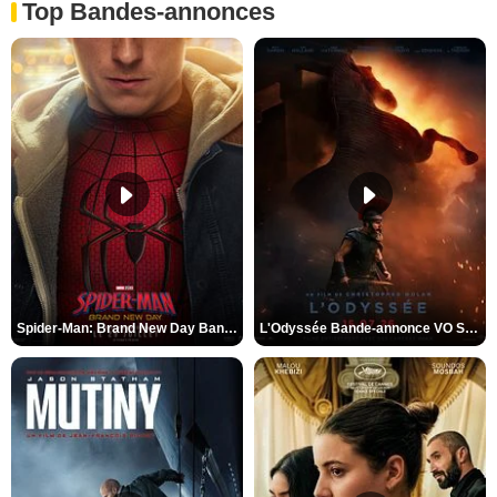
Top Bandes-annonces
Spider-Man: Brand New Day Bande-annonce VO STFR
L'Odyssée Bande-annonce VO STFR