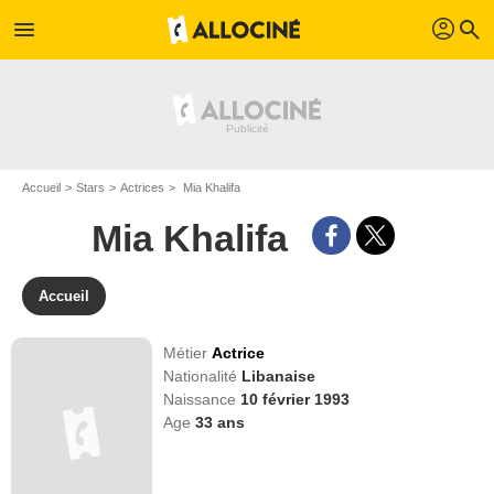
profil
menu
search
Accueil
Stars
Actrices
Mia Khalifa
Mia Khalifa
Accueil
Métier
Actrice
Nationalité
Libanaise
Naissance
10 février 1993
Age
33
ans