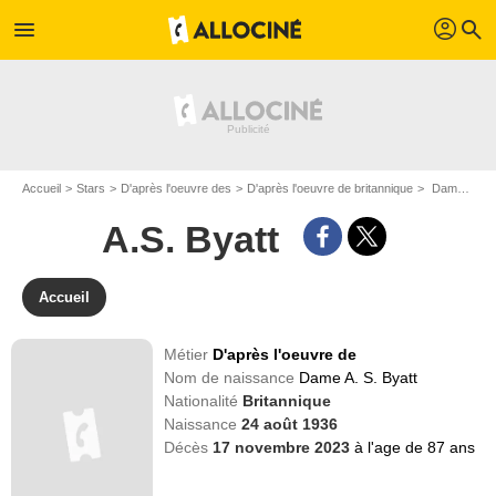
profil
menu
search
Accueil
Stars
D'après l'oeuvre des
D'après l'oeuvre de britannique
Dame A. S. Byatt dit A.S. Byatt
A.S. Byatt
Accueil
Métier
D'après l'oeuvre de
Nom de naissance
Dame A. S. Byatt
Nationalité
Britannique
Naissance
24 août 1936
Décès
17 novembre 2023
à l'age de 87 ans