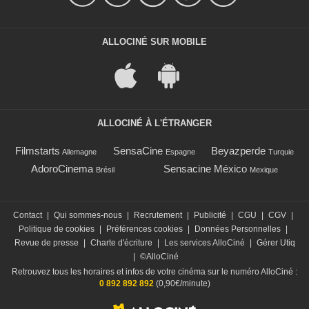
ALLOCINÉ SUR MOBILE
ALLOCINÉ À L'ÉTRANGER
Filmstarts
SensaCine
Beyazperde
Allemagne
Espagne
Turquie
AdoroCinema
Sensacine México
Brésil
Mexique
Contact
|
Qui sommes-nous
|
Recrutement
|
Publicité
|
CGU
|
CGV
|
Politique de cookies
|
Préférences cookies
|
Données Personnelles
|
Revue de presse
|
Charte d'écriture
|
Les services AlloCiné
|
Gérer Utiq
|
©AlloCiné
Retrouvez tous les horaires et infos de votre cinéma sur le numéro AlloCiné :
0 892 892 892
(0,90€/minute)