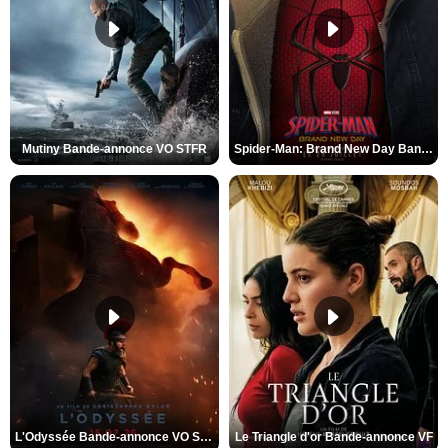
Mutiny Bande-annonce VO STFR
Spider-Man: Brand New Day Bande-annonce VO STFR
L'Odyssée Bande-annonce VO STFR
Le Triangle d'or Bande-annonce VF