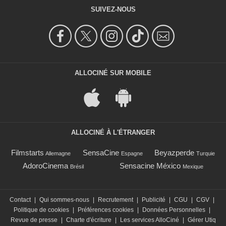
SUIVEZ-NOUS
ALLOCINÉ SUR MOBILE
ALLOCINÉ À L'ÉTRANGER
Filmstarts
SensaCine
Beyazperde
Allemagne
Espagne
Turquie
AdoroCinema
Sensacine México
Brésil
Mexique
Contact
|
Qui sommes-nous
|
Recrutement
|
Publicité
|
CGU
|
CGV
|
Politique de cookies
|
Préférences cookies
|
Données Personnelles
|
Revue de presse
|
Charte d'écriture
|
Les services AlloCiné
|
Gérer Utiq