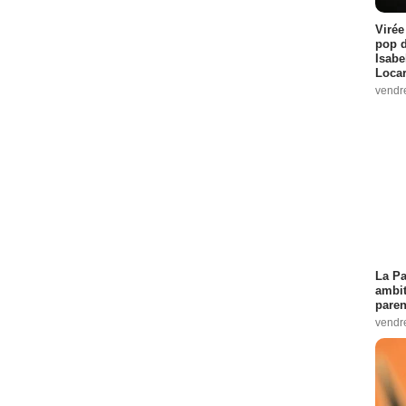
Virée
pop d
Isabe
Loca
vendr
La Pa
ambit
paren
vendr