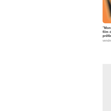
"Mon 
film 
préfè
vendr