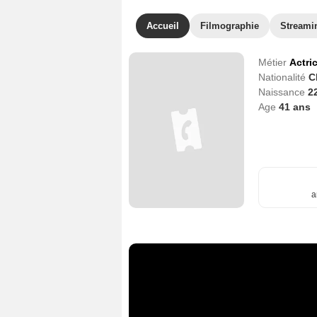
Accueil
Filmographie
Streami
Métier
Actri
Nationalité
C
Naissance
2
Age
41
ans
a