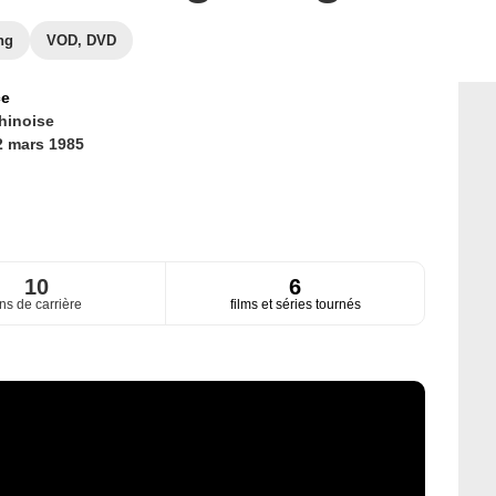
ng
VOD, DVD
ce
hinoise
2 mars 1985
10
6
ns de carrière
films et séries tournés