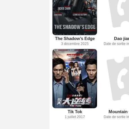
The Shadow’s Edge
Dao jia
3 décembre 2025
Date de sortie 
Tik Tok
Mountain
1 juillet 2017
Date de sortie 