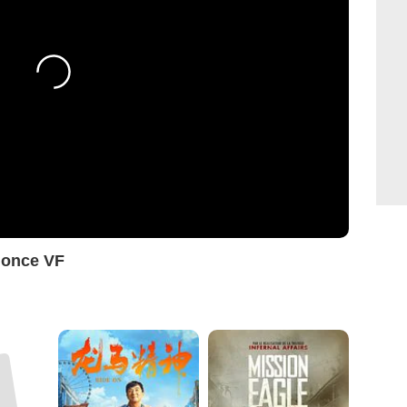
nonce VF