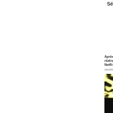
Sé
Après
réali
Netfl
vendr