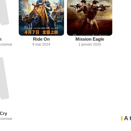
n
Ride On
Mission Eagle
inconnue
6 mai 2024
1 janvier 2020
 Cry
A 
inconnue