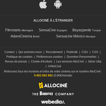
ALLOCINÉ À L'ÉTRANGER
Filmstarts
SensaCine
Beyazperde
Allemagne
Espagne
Turquie
AdoroCinema
Sensacine México
Brésil
Mexique
Contact
|
Qui sommes-nous
|
Recrutement
|
Publicité
|
CGU
|
CGV
|
Politique de cookies
|
Préférences cookies
|
Données Personnelles
|
Revue de presse
|
Charte d'écriture
|
Les services AlloCiné
|
Gérer Utiq
|
©AlloCiné
Retrouvez tous les horaires et infos de votre cinéma sur le numéro AlloCiné :
0 892 892 892
(0,90€/minute)