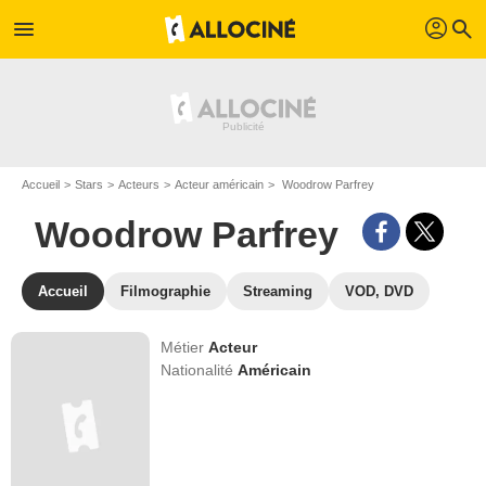
profil
menu
search
Accueil
Stars
Acteurs
Acteur américain
Woodrow Parfrey
Woodrow Parfrey
Accueil
Filmographie
Streaming
VOD, DVD
Métier
Acteur
Nationalité
Américain