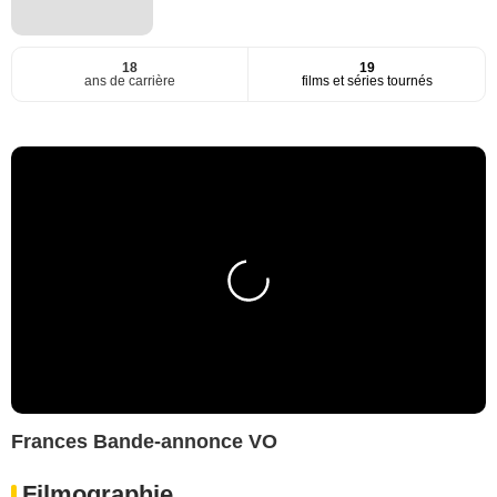
18
19
ans de carrière
films et séries tournés
Frances Bande-annonce VO
Filmographie