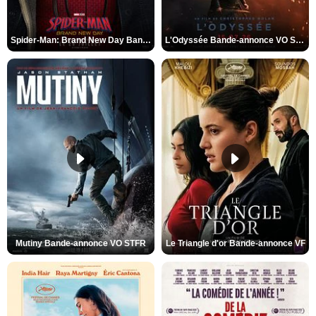
Spider-Man: Brand New Day Bande-annonce VO STFR
L'Odyssée Bande-annonce VO STFR
Mutiny Bande-annonce VO STFR
Le Triangle d'or Bande-annonce VF