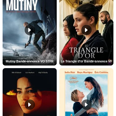
Mutiny Bande-annonce VO STFR
Le Triangle d'or Bande-annonce VF