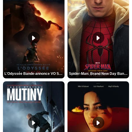
L'Odyssée Bande-annonce VO STFR
Spider-Man: Brand New Day Bande-annonce VO STFR