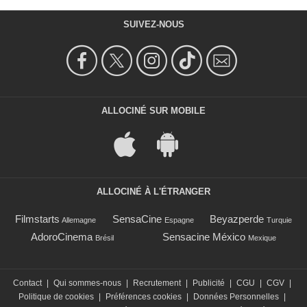
SUIVEZ-NOUS
ALLOCINÉ SUR MOBILE
ALLOCINÉ À L'ÉTRANGER
Filmstarts
SensaCine
Beyazperde
Allemagne
Espagne
Turquie
AdoroCinema
Sensacine México
Brésil
Mexique
Contact
|
Qui sommes-nous
|
Recrutement
|
Publicité
|
CGU
|
CGV
|
Politique de cookies
|
Préférences cookies
|
Données Personnelles
|