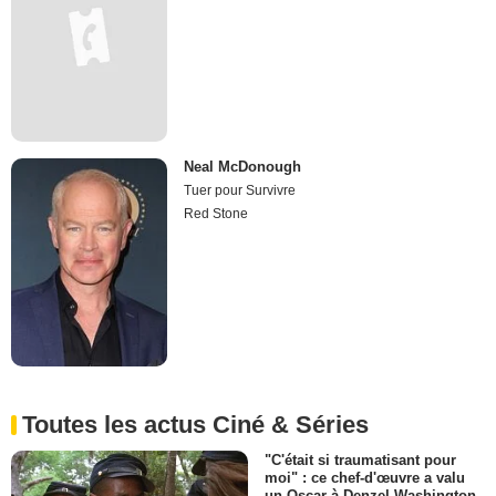
Neal McDonough
Tuer pour Survivre
Red Stone
Toutes les actus Ciné & Séries
"C'était si traumatisant pour
moi" : ce chef-d'œuvre a valu
un Oscar à Denzel Washington,