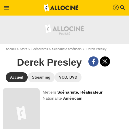
profil
menu
search
Accueil
Stars
Scénaristes
Scénariste américain
Derek Presley
Derek Presley
Accueil
Streaming
VOD, DVD
Métiers
Scénariste,
Réalisateur
Nationalité
Américain