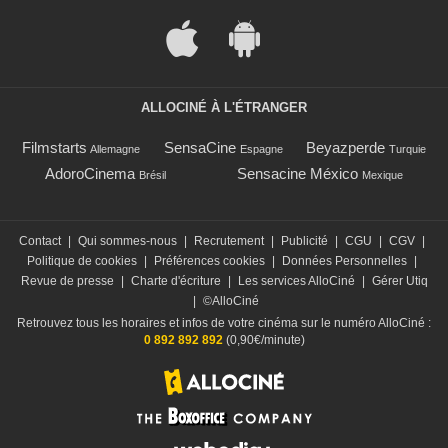
ALLOCINÉ À L'ÉTRANGER
Filmstarts
SensaCine
Beyazperde
Allemagne
Espagne
Turquie
AdoroCinema
Sensacine México
Brésil
Mexique
Contact
|
Qui sommes-nous
|
Recrutement
|
Publicité
|
CGU
|
CGV
|
Politique de cookies
|
Préférences cookies
|
Données Personnelles
|
Revue de presse
|
Charte d'écriture
|
Les services AlloCiné
|
Gérer Utiq
|
©AlloCiné
Retrouvez tous les horaires et infos de votre cinéma sur le numéro AlloCiné :
0 892 892 892
(0,90€/minute)