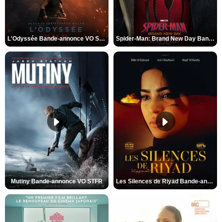
L'Odyssée Bande-annonce VO STFR
Spider-Man: Brand New Day Bande-annonce VO STFR
Mutiny Bande-annonce VO STFR
Les Silences de Riyad Bande-annonce VO STFR