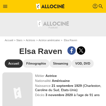
profil
menu
search
Accueil
Stars
Actrices
Actrice américaine
Elsa Raven
Elsa Raven
Accueil
Filmographie
Streaming
VOD, DVD
Métier
Actrice
Nationalité
Américaine
Naissance
21 septembre 1929
(Charleston,
Caroline du Sud, Etats-Unis)
Décès
3 novembre 2020
à l'age de 91 ans