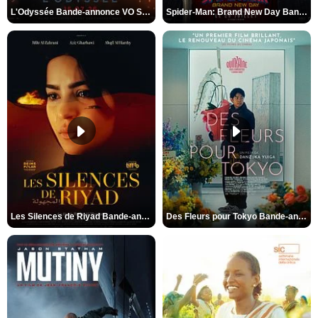
L'Odyssée Bande-annonce VO STFR
Spider-Man: Brand New Day Bande-annonce VO STFR
Les Silences de Riyad Bande-annonce VO STFR
Des Fleurs pour Tokyo Bande-annonce VO STFR