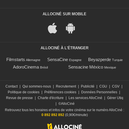
ALLOCINÉ SUR MOBILE
ALLOCINÉ À L'ÉTRANGER
Filmstarts
SensaCine
Beyazperde
Allemagne
Espagne
Turquie
AdoroCinema
Sensacine México
Brésil
Mexique
Contact
|
Qui sommes-nous
|
Recrutement
|
Publicité
|
CGU
|
CGV
|
Politique de cookies
|
Préférences cookies
|
Données Personnelles
|
Revue de presse
|
Charte d'écriture
|
Les services AlloCiné
|
Gérer Utiq
|
©AlloCiné
Retrouvez tous les horaires et infos de votre cinéma sur le numéro AlloCiné :
0 892 892 892
(0,90€/minute)