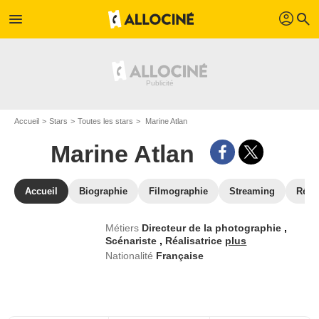
profil
menu
search
Accueil
Stars
Toutes les stars
Marine Atlan
Marine Atlan
Accueil
Biographie
Filmographie
Streaming
Réco
Métiers
Directeur de la photographie
,
Scénariste
,
Réalisatrice
plus
Nationalité
Française