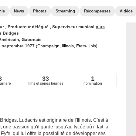
hie
News
Photos
Streaming
Récompenses
Vidéos
eur
,
Producteur délégué
,
Superviseur musical
plus
s Bridges
Américain,
Gabonais
1 septembre 1977
(Champaign, Illinois, Etats-Unis)
3
33
1
arrière
films et séries tournés
nomination
idges, Ludacris est originaire de l'Illinois. C'est à
, une passion qu'il garde jusqu'au lycée où il fait la
yfe, qui lui offre la possibilité de développer ses