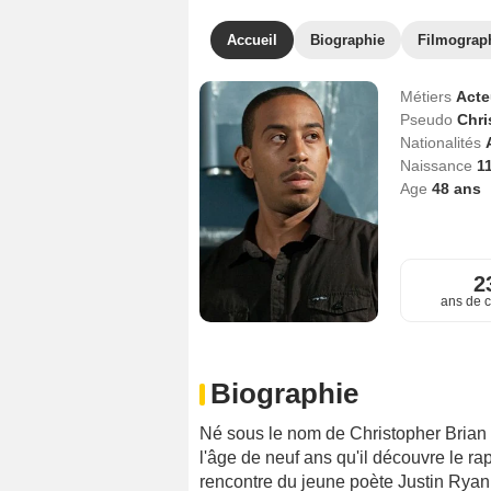
Accueil
Biographie
Filmograp
Métiers
Act
Pseudo
Chri
Nationalités
Naissance
1
Age
48
ans
2
ans de c
Biographie
Né sous le nom de Christopher Brian Br
l'âge de neuf ans qu'il découvre le rap
rencontre du jeune poète Justin Ryan F