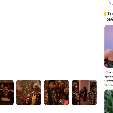
To
Sé
Plus 
après
dévoi
vendr