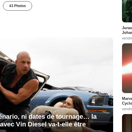
43 Photos
Juras
Johan
vendr
Marve
Cyclo
vendr
cénario, ni dates de tournage… la
avec Vin Diesel va-t-elle être