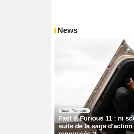
News
News - Tournages
Fast & Furious 11 : ni s
suite de la saga d'action 
repoussée ?