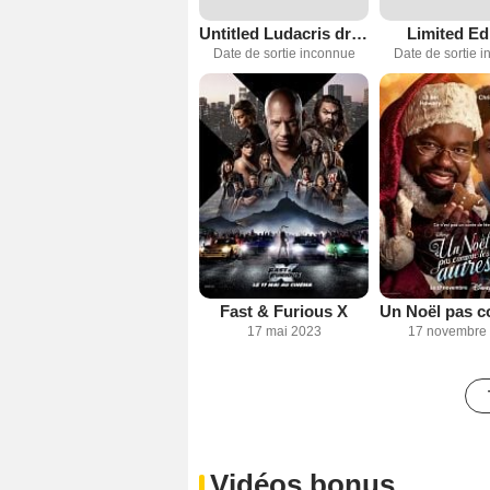
Untitled Ludacris dramedy
Limited Ed
Date de sortie inconnue
Date de sortie 
Fast & Furious X
17 mai 2023
17 novembre
Vidéos bonus