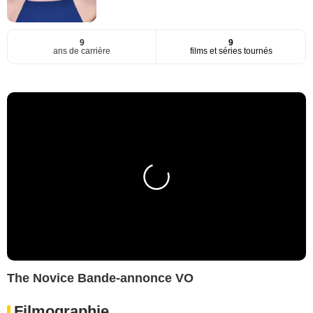
9
9
ans de carrière
films et séries tournés
The Novice Bande-annonce VO
Filmographie