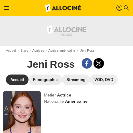
profil
menu
search
Accueil
Stars
Actrices
Actrice américaine
Jeni Ross
Jeni Ross
Accueil
Filmographie
Streaming
VOD, DVD
Métier
Actrice
Nationalité
Américaine