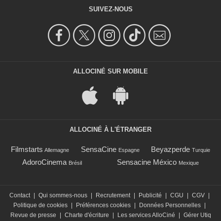
SUIVEZ-NOUS
ALLOCINÉ SUR MOBILE
ALLOCINÉ À L'ÉTRANGER
Filmstarts
SensaCine
Beyazperde
Allemagne
Espagne
Turquie
AdoroCinema
Sensacine México
Brésil
Mexique
Contact
|
Qui sommes-nous
|
Recrutement
|
Publicité
|
CGU
|
CGV
|
Politique de cookies
|
Préférences cookies
|
Données Personnelles
|
Revue de presse
|
Charte d'écriture
|
Les services AlloCiné
|
Gérer Utiq