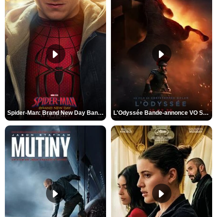
Spider-Man: Brand New Day Bande-annonce VO STFR
L'Odyssée Bande-annonce VO STFR