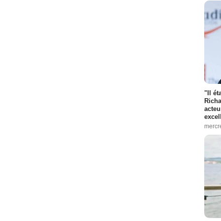
"Il é
Richa
acteu
excel
mercr