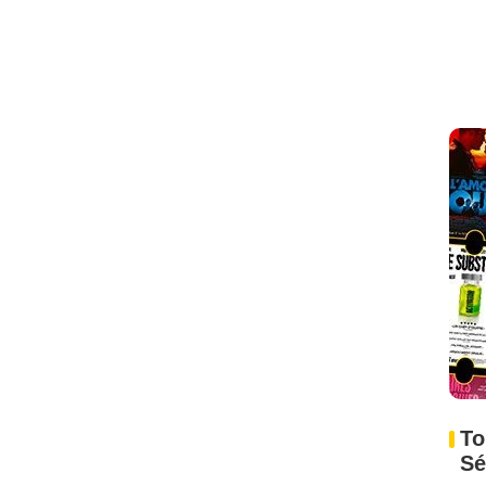
To
Sé