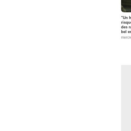
"Un h
risqu
des r
bel 
mercr