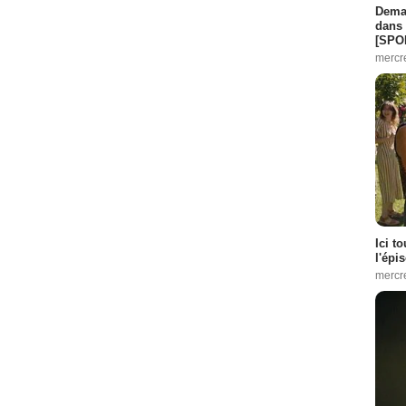
Demai
dans 
[SPO
mercr
Ici t
l'épi
mercr