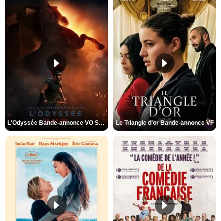
L'Odyssée Bande-annonce VO STFR
Le Triangle d'or Bande-annonce VF