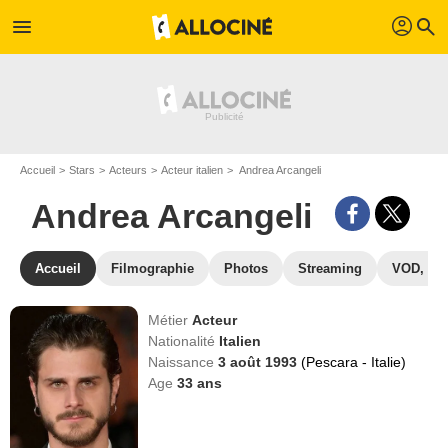
profil
menu
search
Accueil
Stars
Acteurs
Acteur italien
Andrea Arcangeli
Andrea Arcangeli
Accueil
Filmographie
Photos
Streaming
VOD, DV
Métier
Acteur
Nationalité
Italien
Naissance
3 août 1993
(Pescara - Italie)
Age
33
ans