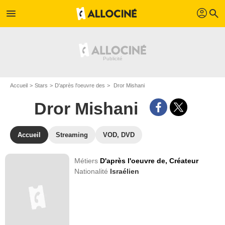
profil
menu
search
Accueil
Stars
D'après l'oeuvre des
Dror Mishani
Dror Mishani
Accueil
Streaming
VOD, DVD
Métiers
D'après l'oeuvre de,
Créateur
Nationalité
Israélien