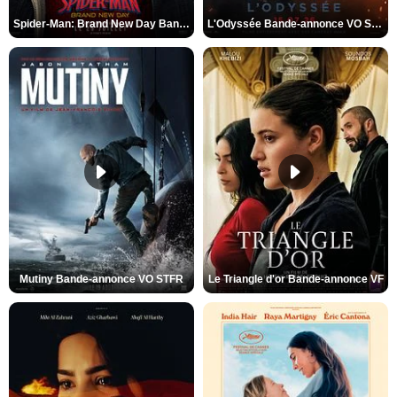
Spider-Man: Brand New Day Bande-annonce VO STFR
L'Odyssée Bande-annonce VO STFR
Mutiny Bande-annonce VO STFR
Le Triangle d'or Bande-annonce VF