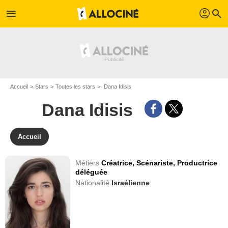
profil
menu
search
Accueil
Stars
Toutes les stars
Dana Idisis
Dana Idisis
Accueil
Métiers
Créatrice,
Scénariste,
Productrice
déléguée
Nationalité
Israélienne