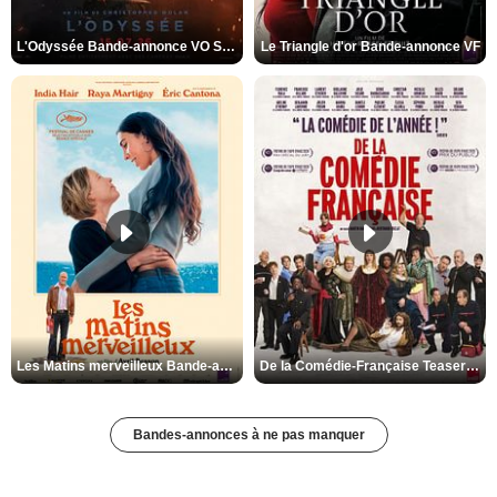
L'Odyssée Bande-annonce VO STFR
Le Triangle d'or Bande-annonce VF
Les Matins merveilleux Bande-annonce VF
De la Comédie-Française Teaser VF
Bandes-annonces à ne pas manquer