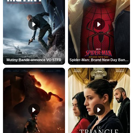
Mutiny Bande-annonce VO STFR
Spider-Man: Brand New Day Bande-annonce VO STFR