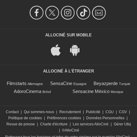
ALLOCINÉ SUR MOBILE
ALLOCINÉ À L'ÉTRANGER
Filmstarts
SensaCine
Beyazperde
Allemagne
Espagne
Turquie
AdoroCinema
Sensacine México
Brésil
Mexique
Contact
|
Qui sommes-nous
|
Recrutement
|
Publicité
|
CGU
|
CGV
|
Politique de cookies
|
Préférences cookies
|
Données Personnelles
|
Revue de presse
|
Charte d'écriture
|
Les services AlloCiné
|
Gérer Utiq
|
©AlloCiné
Retrouvez tous les horaires et infos de votre cinéma sur le numéro AlloCiné :