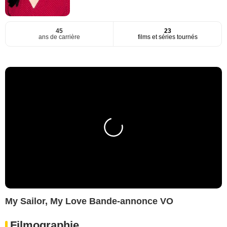
45
23
ans de carrière
films et séries tournés
My Sailor, My Love Bande-annonce VO
Filmographie