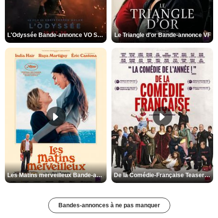
L'Odyssée Bande-annonce VO STFR
Le Triangle d'or Bande-annonce VF
Les Matins merveilleux Bande-annonce VF
De la Comédie-Française Teaser VF
Bandes-annonces à ne pas manquer