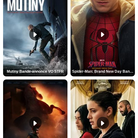
Mutiny Bande-annonce VO STFR
Spider-Man: Brand New Day Bande-annonce VO STFR