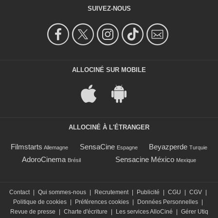
SUIVEZ-NOUS
ALLOCINÉ SUR MOBILE
ALLOCINÉ À L'ÉTRANGER
Filmstarts
SensaCine
Beyazperde
Allemagne
Espagne
Turquie
AdoroCinema
Sensacine México
Brésil
Mexique
Contact
|
Qui sommes-nous
|
Recrutement
|
Publicité
|
CGU
|
CGV
|
Politique de cookies
|
Préférences cookies
|
Données Personnelles
|
Revue de presse
|
Charte d'écriture
|
Les services AlloCiné
|
Gérer Utiq