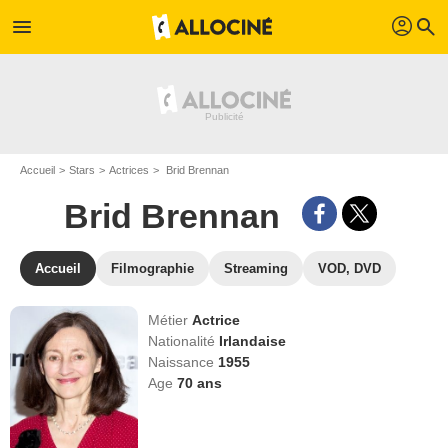
profil
menu
search
Accueil
Stars
Actrices
Brid Brennan
Brid Brennan
Accueil
Filmographie
Streaming
VOD, DVD
Métier
Actrice
Nationalité
Irlandaise
Naissance
1955
Age
70
ans