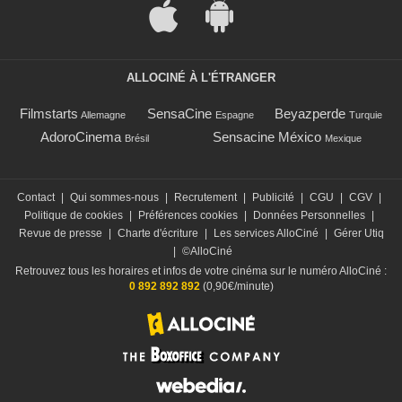
ALLOCINÉ À L'ÉTRANGER
Filmstarts
SensaCine
Beyazperde
Allemagne
Espagne
Turquie
AdoroCinema
Sensacine México
Brésil
Mexique
Contact
|
Qui sommes-nous
|
Recrutement
|
Publicité
|
CGU
|
CGV
|
Politique de cookies
|
Préférences cookies
|
Données Personnelles
|
Revue de presse
|
Charte d'écriture
|
Les services AlloCiné
|
Gérer Utiq
|
©AlloCiné
Retrouvez tous les horaires et infos de votre cinéma sur le numéro AlloCiné :
0 892 892 892
(0,90€/minute)