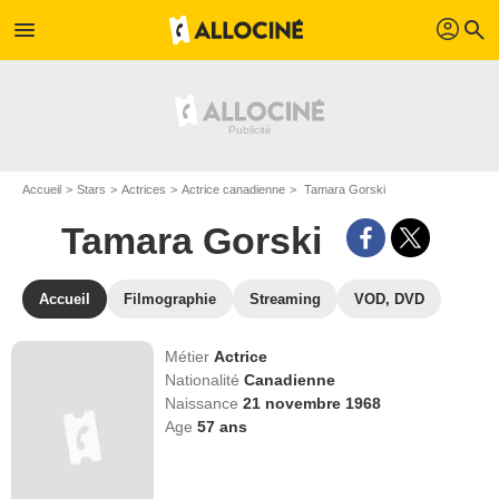
profil
menu
search
Accueil
Stars
Actrices
Actrice canadienne
Tamara Gorski
Tamara Gorski
Accueil
Filmographie
Streaming
VOD, DVD
Métier
Actrice
Nationalité
Canadienne
Naissance
21 novembre 1968
Age
57
ans