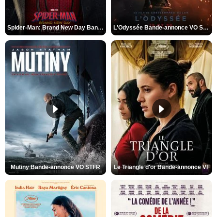
Spider-Man: Brand New Day Bande-annonce VO STFR
L'Odyssée Bande-annonce VO STFR
Mutiny Bande-annonce VO STFR
Le Triangle d'or Bande-annonce VF