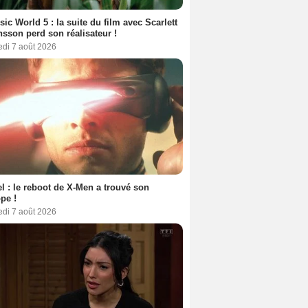
sic World 5 : la suite du film avec Scarlett
sson perd son réalisateur !
edi 7 août 2026
l : le reboot de X-Men a trouvé son
pe !
edi 7 août 2026