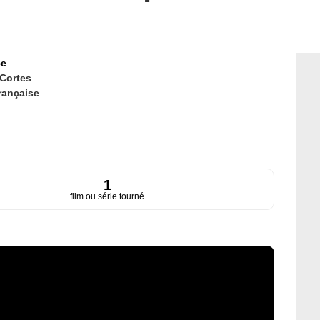
ce
Cortes
rançaise
1
film ou série tourné