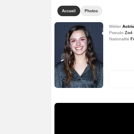
Accueil
Photos
Métier
Actri
Pseudo
Zoé 
Nationalité
F