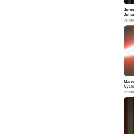
Juras
Johan
vendr
Marve
Cyclo
vendr