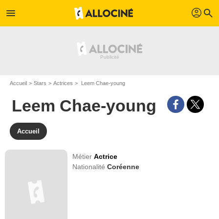
profil
menu
search
Accueil
Stars
Actrices
Leem Chae-young
Leem Chae-young
Accueil
Métier
Actrice
Nationalité
Coréenne