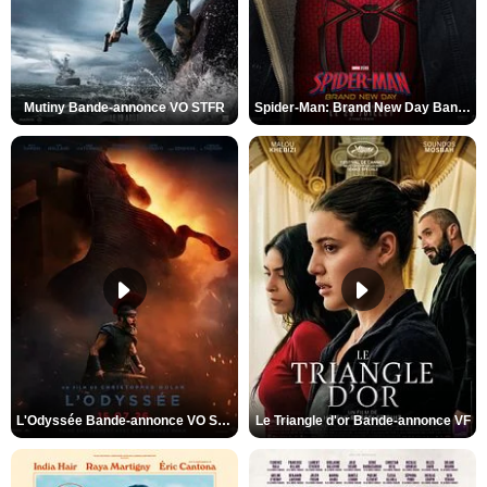
Mutiny Bande-annonce VO STFR
Spider-Man: Brand New Day Bande-annonce VO STFR
L'Odyssée Bande-annonce VO STFR
Le Triangle d'or Bande-annonce VF