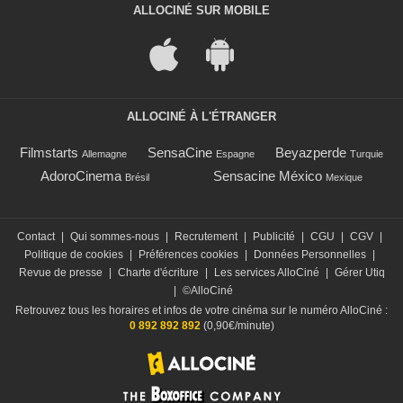
ALLOCINÉ SUR MOBILE
ALLOCINÉ À L'ÉTRANGER
Filmstarts
SensaCine
Beyazperde
Allemagne
Espagne
Turquie
AdoroCinema
Sensacine México
Brésil
Mexique
Contact
|
Qui sommes-nous
|
Recrutement
|
Publicité
|
CGU
|
CGV
|
Politique de cookies
|
Préférences cookies
|
Données Personnelles
|
Revue de presse
|
Charte d'écriture
|
Les services AlloCiné
|
Gérer Utiq
|
©AlloCiné
Retrouvez tous les horaires et infos de votre cinéma sur le numéro AlloCiné :
0 892 892 892
(0,90€/minute)