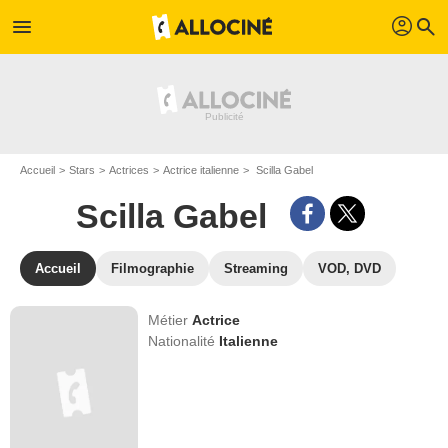
profil
menu
search
Accueil
Stars
Actrices
Actrice italienne
Scilla Gabel
Scilla Gabel
Accueil
Filmographie
Streaming
VOD, DVD
Métier
Actrice
Nationalité
Italienne