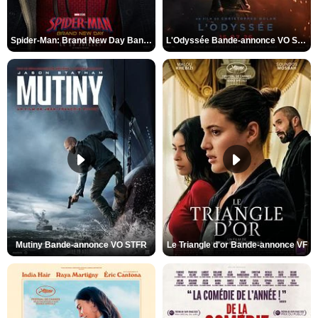
Spider-Man: Brand New Day Bande-annonce VO STFR
L'Odyssée Bande-annonce VO STFR
Mutiny Bande-annonce VO STFR
Le Triangle d'or Bande-annonce VF