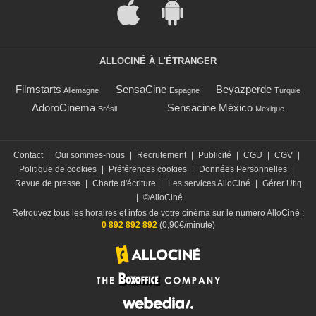
ALLOCINÉ À L'ÉTRANGER
Filmstarts
SensaCine
Beyazperde
Allemagne
Espagne
Turquie
AdoroCinema
Sensacine México
Brésil
Mexique
Contact
|
Qui sommes-nous
|
Recrutement
|
Publicité
|
CGU
|
CGV
|
Politique de cookies
|
Préférences cookies
|
Données Personnelles
|
Revue de presse
|
Charte d'écriture
|
Les services AlloCiné
|
Gérer Utiq
|
©AlloCiné
Retrouvez tous les horaires et infos de votre cinéma sur le numéro AlloCiné :
0 892 892 892
(0,90€/minute)