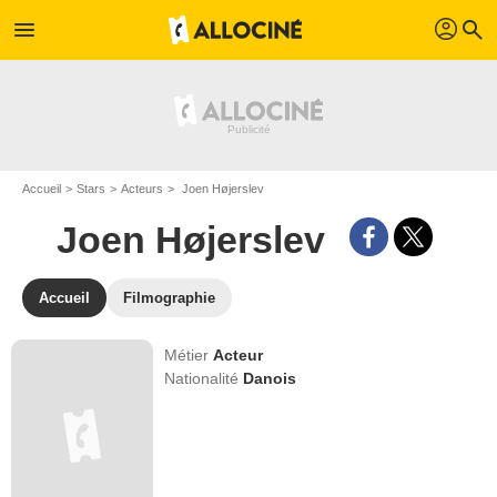
profil
menu
search
Accueil
Stars
Acteurs
Joen Højerslev
Joen Højerslev
Accueil
Filmographie
Métier
Acteur
Nationalité
Danois