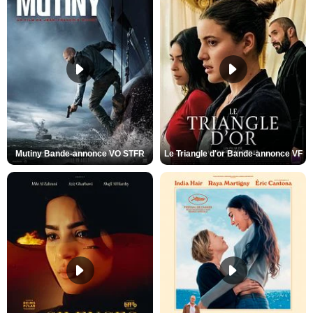
Mutiny Bande-annonce VO STFR
Le Triangle d'or Bande-annonce VF