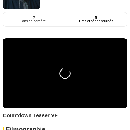
7
5
ans de carrière
films et séries tournés
Countdown Teaser VF
Filmographie