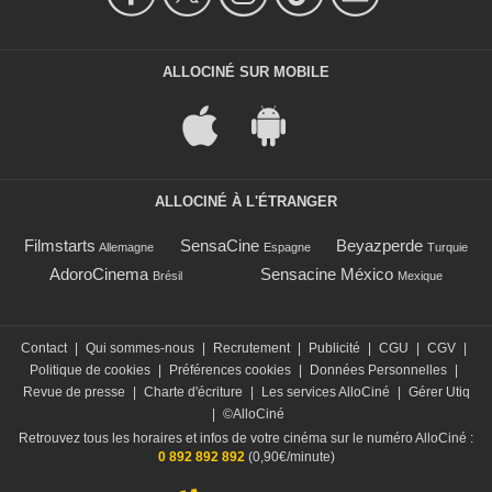
ALLOCINÉ SUR MOBILE
ALLOCINÉ À L'ÉTRANGER
Filmstarts
SensaCine
Beyazperde
Allemagne
Espagne
Turquie
AdoroCinema
Sensacine México
Brésil
Mexique
Contact
|
Qui sommes-nous
|
Recrutement
|
Publicité
|
CGU
|
CGV
|
Politique de cookies
|
Préférences cookies
|
Données Personnelles
|
Revue de presse
|
Charte d'écriture
|
Les services AlloCiné
|
Gérer Utiq
|
©AlloCiné
Retrouvez tous les horaires et infos de votre cinéma sur le numéro AlloCiné :
0 892 892 892
(0,90€/minute)