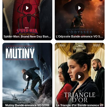
Spider-Man: Brand New Day Bande-annonce VO STFR
L'Odyssée Bande-annonce VO STFR
Mutiny Bande-annonce VO STFR
Le Triangle d'or Bande-annonce VF