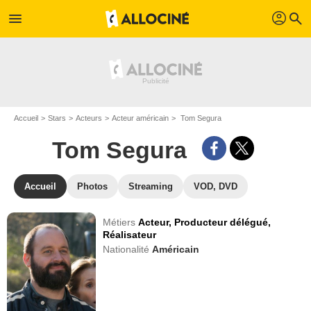
profil
menu
search
Accueil
Stars
Acteurs
Acteur américain
Tom Segura
Tom Segura
Accueil
Photos
Streaming
VOD, DVD
Métiers
Acteur,
Producteur délégué,
Réalisateur
Nationalité
Américain