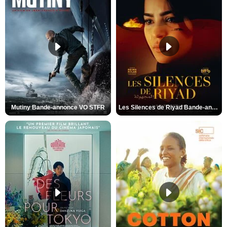
Mutiny Bande-annonce VO STFR
Les Silences de Riyad Bande-annonce VO STFR