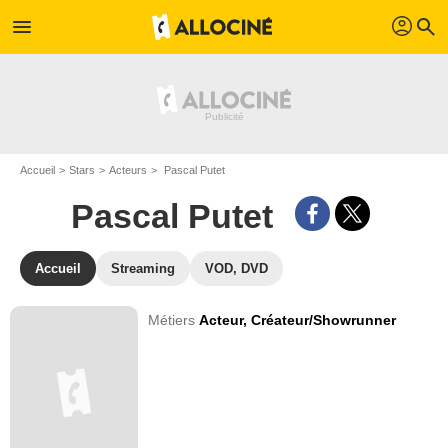
profil
menu
search
Accueil
Stars
Acteurs
Pascal Putet
Pascal Putet
Accueil
Streaming
VOD, DVD
Métiers
Acteur,
Créateur/Showrunner