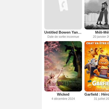
Untitled Bowen Yang & Matt Rogers Comedy
Méli-Mé
Date de sortie inconnue
20 janvier 
Wicked
4 décembre 2024
31 juillet 2