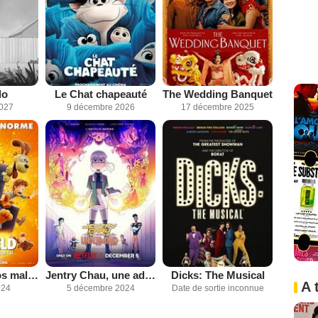
lo
Le Chat chapeauté
The Wedding Banquet
2027
9 décembre 2026
17 décembre 2025
Garfield : Héros malgré lui
Jentry Chau, une ado contre les démons
Dicks: The Musical
A 
024
5 décembre 2024
Date de sortie inconnue