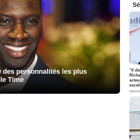
Sé
 des personnalités les plus
"Il é
Richa
 le Time
acteu
excel
mercr