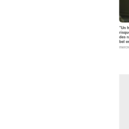
"Un h
risqu
des r
bel 
mercr