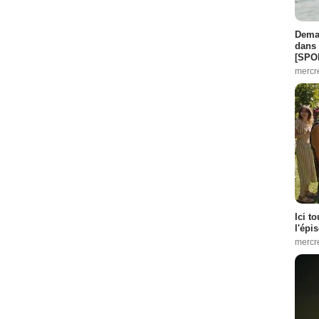
Demai
dans 
[SPO
mercr
Ici t
l'épi
mercr