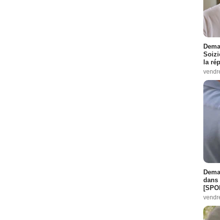
Demai
Soizi
la ré
vendr
Demai
dans 
[SPO
vendr