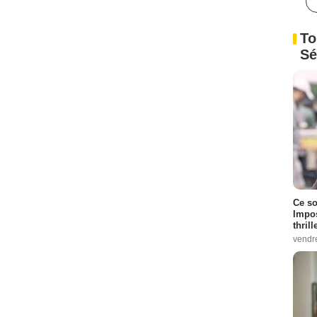
To
Sé
Ce so
Impos
thrill
vendr