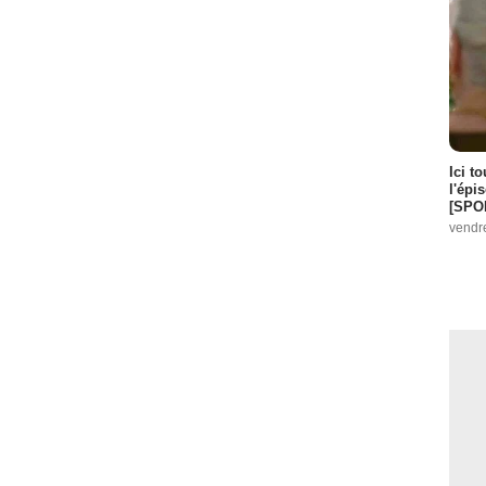
Ici t
l'épi
[SPO
vendr