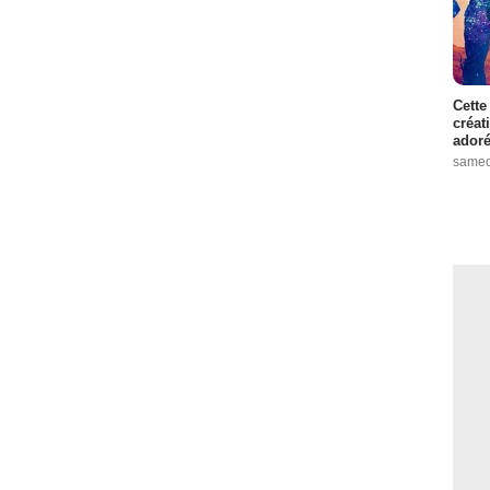
Cette
créat
adoré
samed