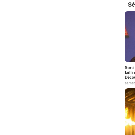
Sé
Sorti
failli
Décou
samed