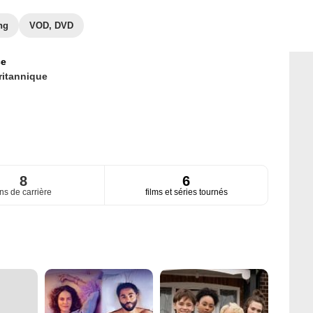
ng
VOD, DVD
ce
ritannique
8
6
ns de carrière
films et séries tournés