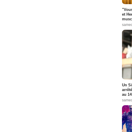
"Vous
et He
muscl
samed
Un Si
arrêt
au 14
samed