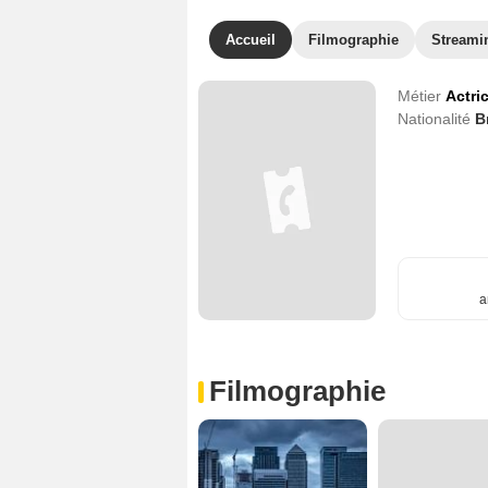
Accueil
Filmographie
Streami
Métier
Actri
Nationalité
B
a
Filmographie