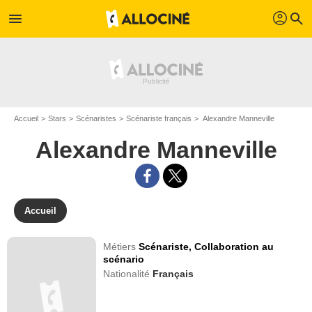
profil
menu
search
Accueil
Stars
Scénaristes
Scénariste français
Alexandre Manneville
Alexandre Manneville
Accueil
Métiers
Scénariste,
Collaboration au
scénario
Nationalité
Français