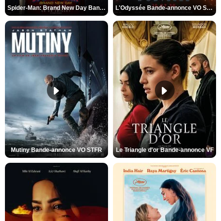
Spider-Man: Brand New Day Bande-annonce VO STFR
L'Odyssée Bande-annonce VO STFR
Mutiny Bande-annonce VO STFR
Le Triangle d'or Bande-annonce VF