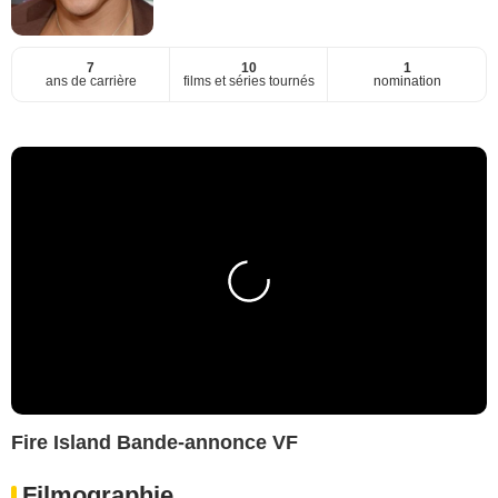
7
10
1
ans de carrière
films et séries tournés
nomination
Fire Island Bande-annonce VF
Filmographie