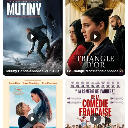
Mutiny Bande-annonce VO STFR
Le Triangle d'or Bande-annonce VF