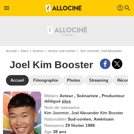
profil
menu
search
Accueil
Stars
Acteurs
Acteur sud-coréen
Kim Joonmin, Joel Alexander Kim Booster dit Joel Kim Booster
Joel Kim Booster
Accueil
Filmographie
Photos
Streaming
Récompe
Métiers
Acteur
,
Scénariste
,
Producteur
délégué
plus
Nom de naissance
Kim Joonmin, Joel Alexander Kim Booster
Nationalités
Sud-coréen,
Américain
Naissance
29 février 1988
Age
38
ans