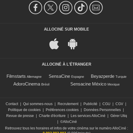
ALLOCINÉ SUR MOBILE
ALLOCINÉ À L'ÉTRANGER
Filmstarts
SensaCine
Beyazperde
Allemagne
Espagne
Turquie
AdoroCinema
Sensacine México
Brésil
Mexique
Contact
|
Qui sommes-nous
|
Recrutement
|
Publicité
|
CGU
|
CGV
|
Politique de cookies
|
Préférences cookies
|
Données Personnelles
|
Revue de presse
|
Charte d'écriture
|
Les services AlloCiné
|
Gérer Utiq
|
©AlloCiné
Retrouvez tous les horaires et infos de votre cinéma sur le numéro AlloCiné :