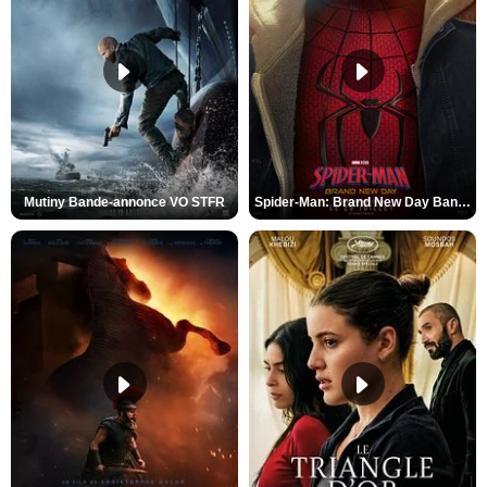
Mutiny Bande-annonce VO STFR
Spider-Man: Brand New Day Bande-annonce VO STFR