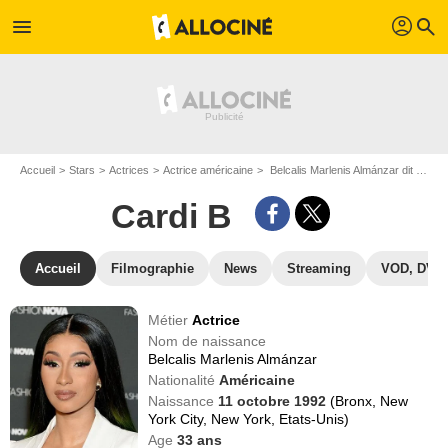
profil
menu
search
Accueil
Stars
Actrices
Actrice américaine
Belcalis Marlenis Almánzar dit Cardi B
Cardi B
Accueil
Filmographie
News
Streaming
VOD, DVD
Métier
Actrice
Nom de naissance
Belcalis Marlenis Almánzar
Nationalité
Américaine
Naissance
11 octobre 1992
(Bronx, New
York City, New York, Etats-Unis)
Age
33
ans