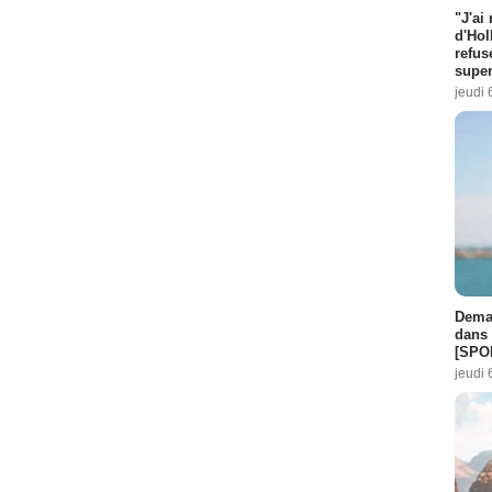
"J'ai
d'Hol
refus
super
jeudi 
Demai
dans 
[SPO
jeudi 