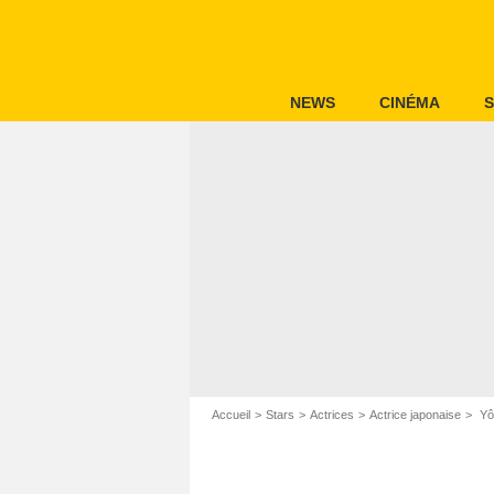
NEWS
CINÉMA
S
Accueil
Stars
Actrices
Actrice japonaise
Yô