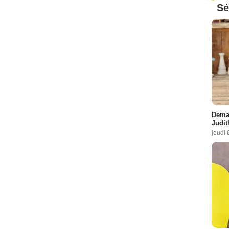
Sé
Demai
Judit
jeudi 