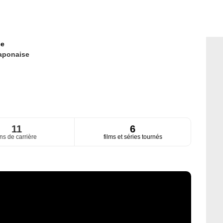
ce
aponaise
11
6
ns de carrière
films et séries tournés