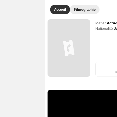
Accueil
Filmographie
Métier
Actri
Nationalité
J
a