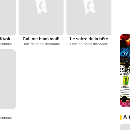
Hito-kiri Yota: Kyoken San-kyodai
Call me blackmail!
Le sabre de la bête
inconnue
Date de sortie inconnue
Date de sortie inconnue
A 
inconnue