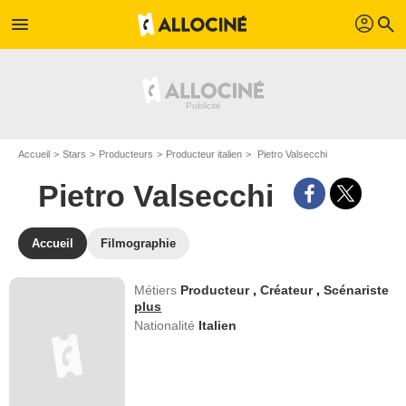
profil
menu
search
Accueil
Stars
Producteurs
Producteur italien
Pietro Valsecchi
Pietro Valsecchi
Accueil
Filmographie
Métiers
Producteur
,
Créateur
,
Scénariste
plus
Nationalité
Italien