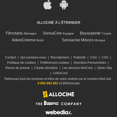
ALLOCINÉ À L'ÉTRANGER
Filmstarts
SensaCine
Beyazperde
Allemagne
Espagne
Turquie
AdoroCinema
Sensacine México
Brésil
Mexique
Contact
|
Qui sommes-nous
|
Recrutement
|
Publicité
|
CGU
|
CGV
|
Politique de cookies
|
Préférences cookies
|
Données Personnelles
|
Revue de presse
|
Charte d'écriture
|
Les services AlloCiné
|
Gérer Utiq
|
©AlloCiné
Retrouvez tous les horaires et infos de votre cinéma sur le numéro AlloCiné :
0 892 892 892
(0,90€/minute)