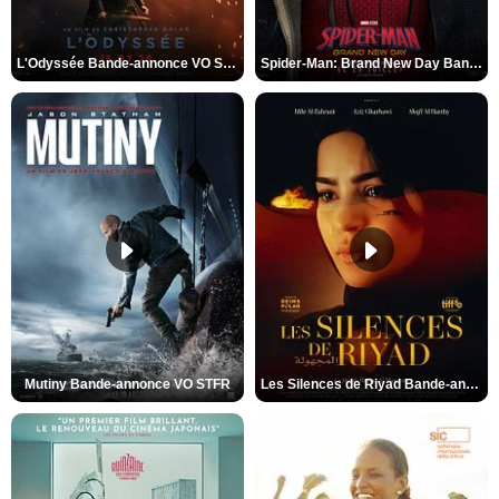
L'Odyssée Bande-annonce VO STFR
Spider-Man: Brand New Day Bande-annonce VO STFR
Mutiny Bande-annonce VO STFR
Les Silences de Riyad Bande-annonce VO STFR