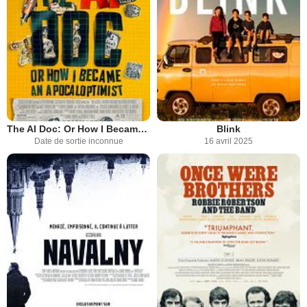
The AI Doc: Or How I Became An Apocaloptimist
Blink
Date de sortie inconnue
16 avril 2025