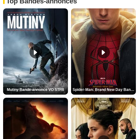
Top Bandes-annonces
Mutiny Bande-annonce VO STFR
Spider-Man: Brand New Day Bande-annonce VO STFR