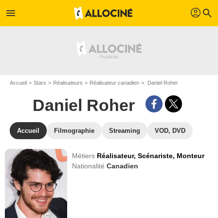
profil
menu
search
Accueil
Stars
Réalisateurs
Réalisateur canadien
Daniel Roher
Daniel Roher
Accueil
Filmographie
Streaming
VOD, DVD
Métiers
Réalisateur,
Scénariste,
Monteur
Nationalité
Canadien