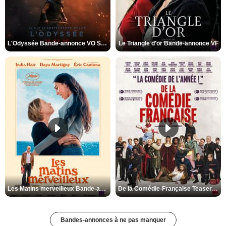
L'Odyssée Bande-annonce VO STFR
Le Triangle d'or Bande-annonce VF
Les Matins merveilleux Bande-annonce VF
De la Comédie-Française Teaser VF
Bandes-annonces à ne pas manquer