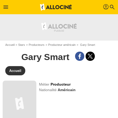
profil
menu
search
Accueil
Stars
Producteurs
Producteur américain
Gary Smart
Gary Smart
Accueil
Métier
Producteur
Nationalité
Américain