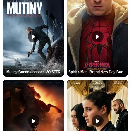
Mutiny Bande-annonce VO STFR
Spider-Man: Brand New Day Bande-annonce VO STFR