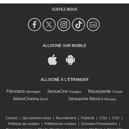
SUIVEZ-NOUS
ALLOCINÉ SUR MOBILE
ALLOCINÉ À L'ÉTRANGER
Filmstarts
SensaCine
Beyazperde
Allemagne
Espagne
Turquie
AdoroCinema
Sensacine México
Brésil
Mexique
Contact
|
Qui sommes-nous
|
Recrutement
|
Publicité
|
CGU
|
CGV
|
Politique de cookies
|
Préférences cookies
|
Données Personnelles
|