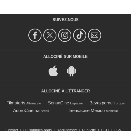
SUIVEZ-NOUS
ALLOCINÉ SUR MOBILE
ALLOCINÉ À L'ÉTRANGER
Filmstarts
SensaCine
Beyazperde
Allemagne
Espagne
Turquie
AdoroCinema
Sensacine México
Brésil
Mexique
Contact
|
Qui sommes-nous
|
Recrutement
|
Publicité
|
CGU
|
CGV
|