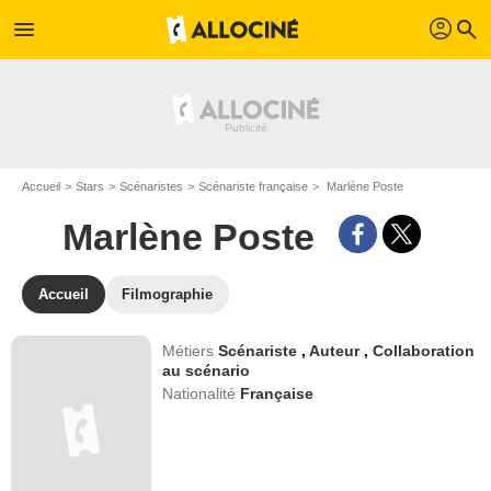
profil
menu
search
Accueil
Stars
Scénaristes
Scénariste française
Marlène Poste
Marlène Poste
Accueil
Filmographie
Métiers
Scénariste
,
Auteur
,
Collaboration
au scénario
Nationalité
Française