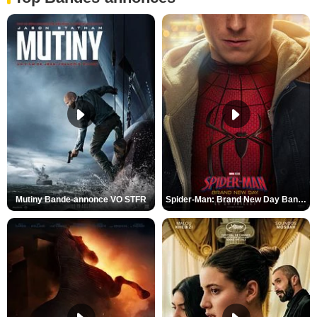
Mutiny Bande-annonce VO STFR
Spider-Man: Brand New Day Bande-annonce VO STFR