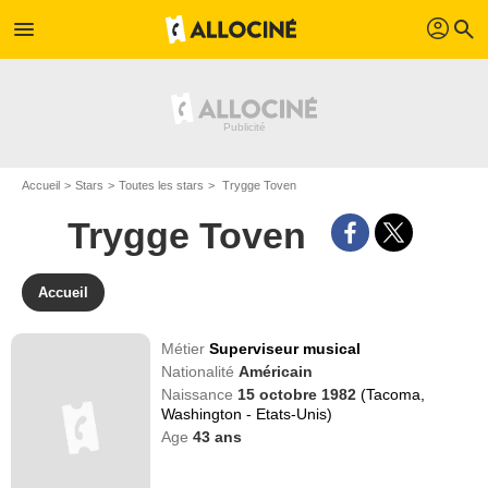
profil
menu
search
Accueil
Stars
Toutes les stars
Trygge Toven
Trygge Toven
Accueil
Métier
Superviseur musical
Nationalité
Américain
Naissance
15 octobre 1982
(Tacoma,
Washington - Etats-Unis)
Age
43
ans