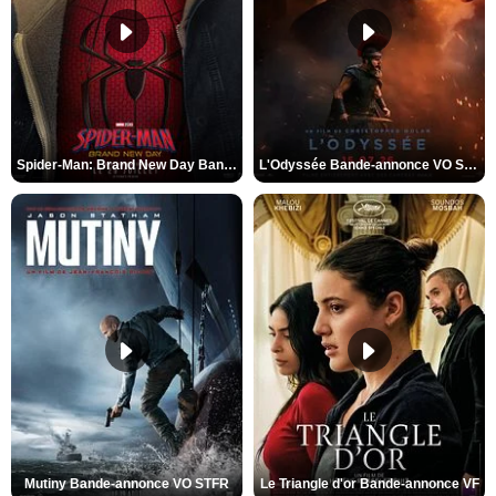
Spider-Man: Brand New Day Bande-annonce VO STFR
L'Odyssée Bande-annonce VO STFR
Mutiny Bande-annonce VO STFR
Le Triangle d'or Bande-annonce VF