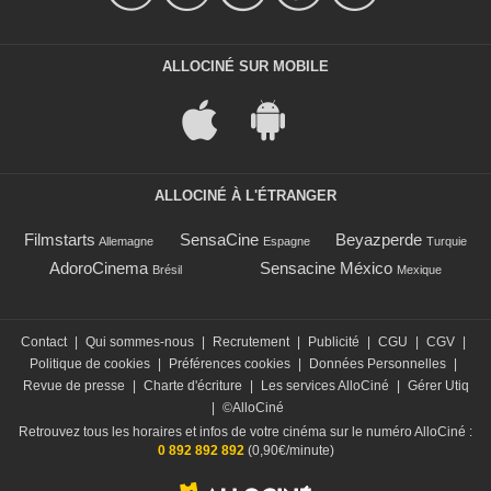
ALLOCINÉ SUR MOBILE
ALLOCINÉ À L'ÉTRANGER
Filmstarts
SensaCine
Beyazperde
Allemagne
Espagne
Turquie
AdoroCinema
Sensacine México
Brésil
Mexique
Contact
|
Qui sommes-nous
|
Recrutement
|
Publicité
|
CGU
|
CGV
|
Politique de cookies
|
Préférences cookies
|
Données Personnelles
|
Revue de presse
|
Charte d'écriture
|
Les services AlloCiné
|
Gérer Utiq
|
©AlloCiné
Retrouvez tous les horaires et infos de votre cinéma sur le numéro AlloCiné :
0 892 892 892
(0,90€/minute)