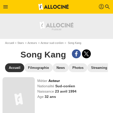
profil
menu
search
Accueil
Stars
Acteurs
Acteur sud-coréen
Song Kang
Song Kang
Accueil
Filmographie
News
Photos
Streaming
Métier
Acteur
Nationalité
Sud-coréen
Naissance
23 avril 1994
Age
32
ans