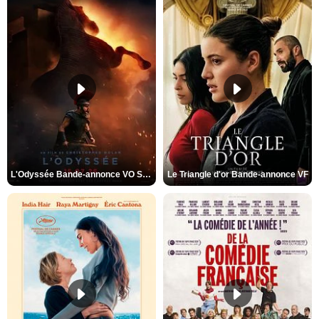
L'Odyssée Bande-annonce VO STFR
Le Triangle d'or Bande-annonce VF